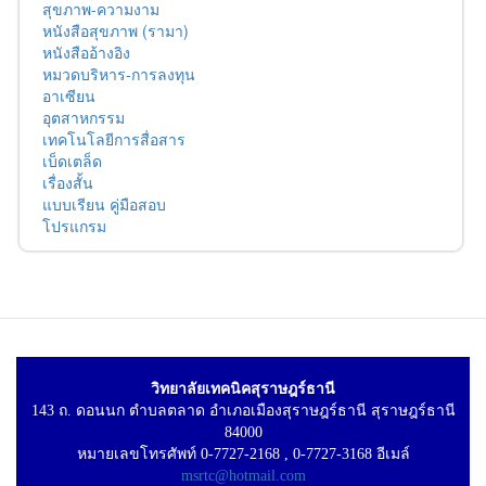
สุขภาพ-ความงาม
หนังสือสุขภาพ (รามา)
หนังสืออ้างอิง
หมวดบริหาร-การลงทุน
อาเซียน
อุตสาหกรรม
เทคโนโลยีการสื่อสาร
เบ็ดเตล็ด
เรื่องสั้น
แบบเรียน คู่มือสอบ
โปรแกรม
วิทยาลัยเทคนิคสุราษฎร์ธานี
143 ถ. ดอนนก ตำบลตลาด อำเภอเมืองสุราษฎร์ธานี สุราษฎร์ธานี
84000
หมายเลขโทรศัพท์ 0-7727-2168 , 0-7727-3168 อีเมล์
msrtc@hotmail.com